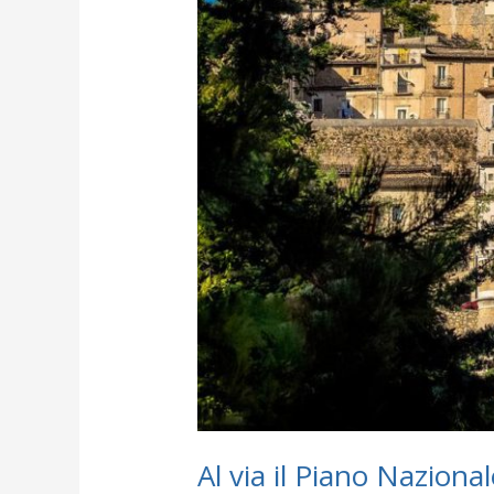
per
la
riqualificazione
dei
piccoli
comuni
Al via il Piano Naziona