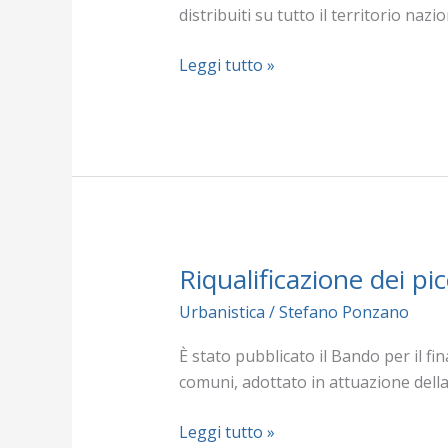
per
distribuiti su tutto il territorio nazi
operazioni
di
Leggi tutto »
partnership
Riqualificazione dei pi
Riqualificazione
dei
Urbanistica
/
Stefano Ponzano
piccoli
comuni:
È stato pubblicato il Bando per il fi
pubblicato
comuni, adottato in attuazione dell
il
bando
Leggi tutto »