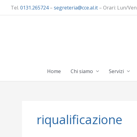
Vai
Tel.
0131.265724
–
segreteria@cce.al.it
– Orari: Lun/Ven
al
contenuto
Home
Chi siamo
Servizi
riqualificazione