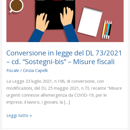
DL
73/2021
–
cd.
“Sostegni-
bis”
–
Misure
Conversione in legge del DL 73/2021
fiscali
– cd. “Sostegni-bis” – Misure fiscali
Fiscale
/
Cinzia Capelli
La Legge 23 luglio 2021, n.106, di conversione, con
modificazioni, del DL 25 maggio 2021, n.73, recante “Misure
urgenti connesse all’emergenza da COVID-19, per le
imprese, il lavoro, i giovani, la […]
Leggi tutto »