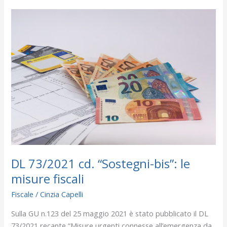
DL
73/2021
cd.
“Sostegni-
bis”:
le
misure
fiscali
DL 73/2021 cd. “Sostegni-bis”: le
misure fiscali
Fiscale
/
Cinzia Capelli
Sulla GU n.123 del 25 maggio 2021 è stato pubblicato il DL
73/2021 recante “Misure urgenti connesse all’emergenza da