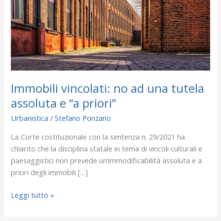
una
tutela
assoluta
e
“a
priori”
Immobili vincolati: no ad una tutela
assoluta e “a priori”
Urbanistica
/
Stefano Ponzano
La Corte costituzionale con la sentenza n. 29/2021 ha
chiarito che la disciplina statale in tema di vincoli culturali e
paesaggistici non prevede un’immodificabilità assoluta e a
priori degli immobili […]
Leggi tutto »