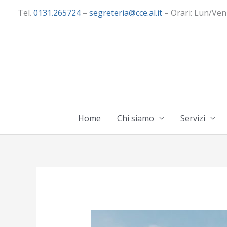
Vai
Tel.
0131.265724
–
segreteria@cce.al.it
– Orari: Lun/Ven
al
contenuto
Home
Chi siamo
Servizi