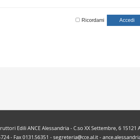
Ricordami
truttori Edili ANCE Alessandria - C.so XX Settembre, 6 1512
5724 - Fax 0131.56351 - segreteria@cce.al.it - ance.alessandri