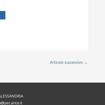
Articolo successivo
→
1 ALESSANDRIA
a@pec.ance.it