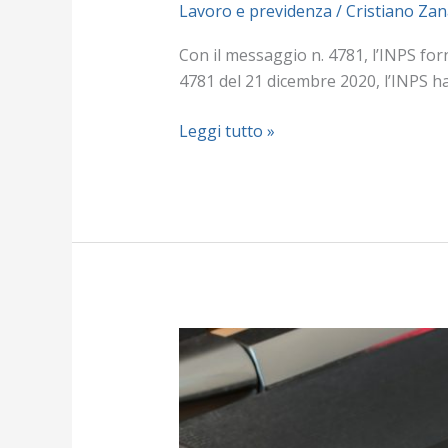
Lavoro e previdenza
/
Cristiano Zan
Con il messaggio n. 4781, l’INPS for
4781 del 21 dicembre 2020, l’INPS ha 
Leggi tutto »
Esonero
contributivo
per
nuove
assunzioni.