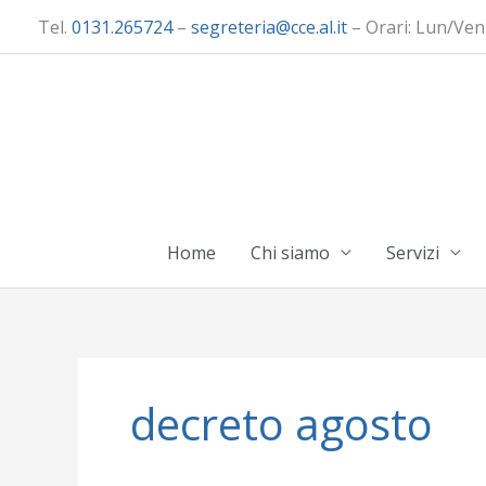
Vai
Tel.
0131.265724
–
segreteria@cce.al.it
– Orari: Lun/Ven
al
contenuto
Home
Chi siamo
Servizi
decreto agosto