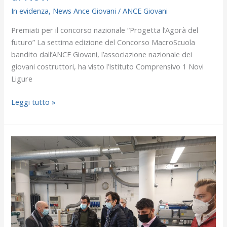
In evidenza
,
News Ance Giovani
/
ANCE Giovani
Premiati per il concorso nazionale “Progetta l’Agorà del
futuro” La settima edizione del Concorso MacroScuola
bandito dall’ANCE Giovani, l’associazione nazionale dei
giovani costruttori, ha visto l’Istituto Comprensivo 1 Novi
Ligure
Leggi tutto »
La
ricerca
del
Politecnico,
opportunità
per
il