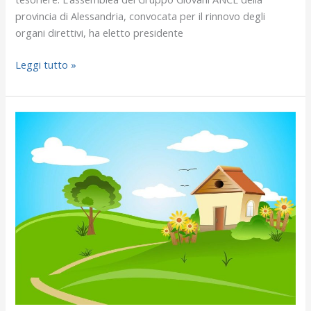
provincia di Alessandria, convocata per il rinnovo degli
organi direttivi, ha eletto presidente
Leggi tutto »
Premiate
due
scuole
per
i
progetti
di
aree
degradate
per
il
concorso