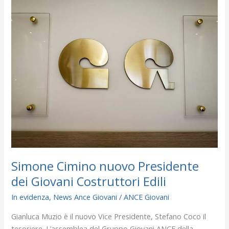
Cimino
nuovo
Presidente
dei
Giovani
Costruttori
Edili
Simone Cimino nuovo Presidente
dei Giovani Costruttori Edili
In evidenza
,
News Ance Giovani
/
ANCE Giovani
Gianluca Muzio è il nuovo Vice Presidente, Stefano Coco il
tesoriere. L’assemblea del Gruppo Giovani ANCE della