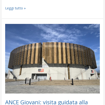
Leggi tutto »
ANCE
Giovani:
visita
guidata
alla
“Cittadella
dello
sport”
di
Tortona
ANCE Giovani: visita guidata alla