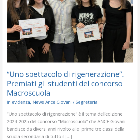
Premiati
gli
studenti
del
concorso
Macroscuola
“Uno spettacolo di rigenerazione”.
Premiati gli studenti del concorso
Macroscuola
In evidenza
,
News Ance Giovani
/
Segreteria
“Uno spettacolo di rigenerazione” è il tema dell’edizione
2024-2025 del concorso “Macroscuola” che ANCE Giovani
bandisce da diversi anni rivolto alle prime tre classi della
scuola secondaria di tutto il […]