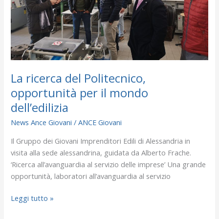
mondo
dell’edilizia
La ricerca del Politecnico,
opportunità per il mondo
dell’edilizia
News Ance Giovani
/
ANCE Giovani
Il Gruppo dei Giovani Imprenditori Edili di Alessandria in
visita alla sede alessandrina, guidata da Alberto Frache.
‘Ricerca all’avanguardia al servizio delle imprese’ Una grande
opportunità, laboratori all’avanguardia al servizio
Leggi tutto »