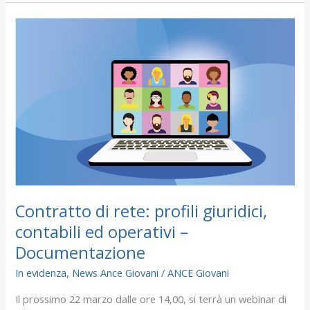
Contratto
di
rete:
profili
giuridici,
contabili
ed
operativi
–
Documentazione
Contratto di rete: profili giuridici,
contabili ed operativi –
Documentazione
In evidenza
,
News Ance Giovani
/
ANCE Giovani
Il prossimo 22 marzo dalle ore 14,00, si terrà un webinar di