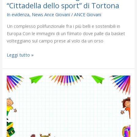
“Cittadella dello sport” di Tortona
In evidenza
,
News Ance Giovani
/
ANCE Giovani
Un complesso polifunzionale fra i più belli e sostenibili in
Europa Con le immagini di un filmato dove palle da basket
volteggiano sul campo prese al volo da un orso
Leggi tutto »
ANCE
Giovani:
premiate
le
scuole
partecipanti
al
concorso