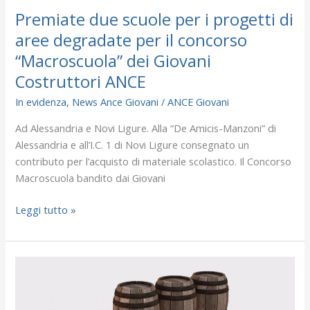
“Macroscuola”
Premiate due scuole per i progetti di
dei
aree degradate per il concorso
Giovani
“Macroscuola” dei Giovani
Costruttori
ANCE
Costruttori ANCE
In evidenza
,
News Ance Giovani
/
ANCE Giovani
Ad Alessandria e Novi Ligure. Alla “De Amicis-Manzoni” di
Alessandria e all’I.C. 1 di Novi Ligure consegnato un
contributo per l’acquisto di materiale scolastico. Il Concorso
Macroscuola bandito dai Giovani
Leggi tutto »
Comitato
Regionale
Giovani