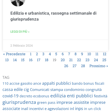
Edilizia e urbanistica, rassegna settimanale di
giurisprudenza
LEGGI DI PIÙ »
2 Febbraio 2024
« Precedente
1
2
3
4
5
6
7
8
9
10
11
12
13
14
15
16
17
18
19
20
21
22
23
24
25
26
27
28
Prossimo »
TAG
appalti pubblici
110
accise gasolio
ance
bando
bonus fiscali
cassa edile
cig
Comunicati stampa
condominio
congruità
edilizia
enti pubblici
covid-19
festività
decreto
ecobonus
giurisprudenza
imprese assistite
imprese
green pass
inps
associate
inail
incentivi e agevolazioni
inl
in un click