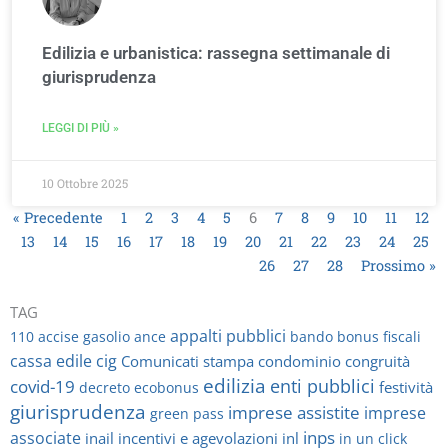
Edilizia e urbanistica: rassegna settimanale di
giurisprudenza
LEGGI DI PIÙ »
10 Ottobre 2025
« Precedente
1
2
3
4
5
6
7
8
9
10
11
12
13
14
15
16
17
18
19
20
21
22
23
24
25
26
27
28
Prossimo »
TAG
appalti pubblici
110
accise gasolio
ance
bando
bonus fiscali
cassa edile
cig
Comunicati stampa
condominio
congruità
edilizia
enti pubblici
covid-19
festività
decreto
ecobonus
giurisprudenza
imprese assistite
imprese
green pass
inps
associate
inail
incentivi e agevolazioni
inl
in un click