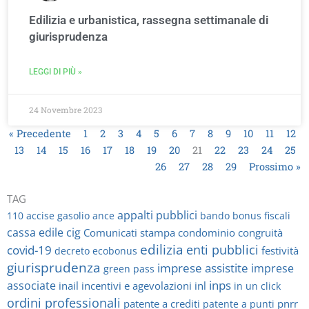
Edilizia e urbanistica, rassegna settimanale di
giurisprudenza
LEGGI DI PIÙ »
24 Novembre 2023
« Precedente
1
2
3
4
5
6
7
8
9
10
11
12
13
14
15
16
17
18
19
20
21
22
23
24
25
26
27
28
29
Prossimo »
TAG
appalti pubblici
110
accise gasolio
ance
bando
bonus fiscali
cassa edile
cig
Comunicati stampa
condominio
congruità
edilizia
enti pubblici
covid-19
festività
decreto
ecobonus
giurisprudenza
imprese assistite
imprese
green pass
inps
associate
inail
incentivi e agevolazioni
inl
in un click
ordini professionali
patente a crediti
pnrr
patente a punti