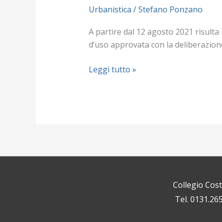
Urbanistica
/
Stefano Ponzano
A partire dal 12 agosto 2021 risulta
d’uso approvata con la deliberazione
Leggi tutto »
Collegio Cos
Tel. 0131.26