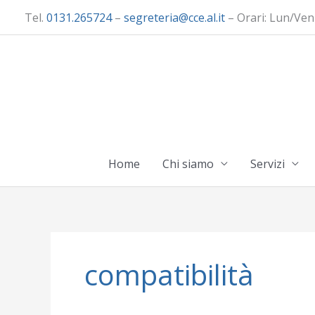
Vai
Tel.
0131.265724
–
segreteria@cce.al.it
– Orari: Lun/Ven
al
contenuto
Home
Chi siamo
Servizi
compatibilità