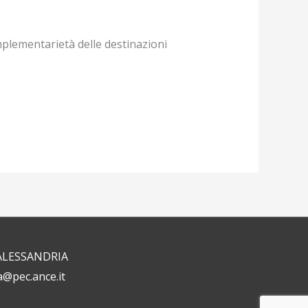
mplementarietà delle destinazioni
1 ALESSANDRIA
a@pec.ance.it