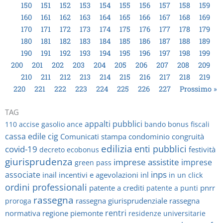
150
151
152
153
154
155
156
157
158
159
160
161
162
163
164
165
166
167
168
169
170
171
172
173
174
175
176
177
178
179
180
181
182
183
184
185
186
187
188
189
190
191
192
193
194
195
196
197
198
199
200
201
202
203
204
205
206
207
208
209
210
211
212
213
214
215
216
217
218
219
220
221
222
223
224
225
226
227
Prossimo »
TAG
appalti pubblici
110
accise gasolio
ance
bando
bonus fiscali
cassa edile
cig
Comunicati stampa
condominio
congruità
edilizia
enti pubblici
covid-19
festività
decreto
ecobonus
giurisprudenza
imprese assistite
imprese
green pass
inps
associate
inail
incentivi e agevolazioni
inl
in un click
ordini professionali
patente a crediti
pnrr
patente a punti
rassegna
rassegna giurisprudenziale
rassegna
proroga
rentri
normativa
regione piemonte
residenze universitarie