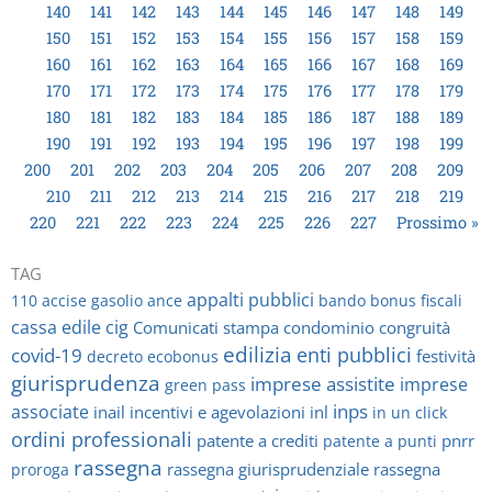
140
141
142
143
144
145
146
147
148
149
150
151
152
153
154
155
156
157
158
159
160
161
162
163
164
165
166
167
168
169
170
171
172
173
174
175
176
177
178
179
180
181
182
183
184
185
186
187
188
189
190
191
192
193
194
195
196
197
198
199
200
201
202
203
204
205
206
207
208
209
210
211
212
213
214
215
216
217
218
219
220
221
222
223
224
225
226
227
Prossimo »
TAG
appalti pubblici
110
accise gasolio
ance
bando
bonus fiscali
cassa edile
cig
Comunicati stampa
condominio
congruità
edilizia
enti pubblici
covid-19
festività
decreto
ecobonus
giurisprudenza
imprese assistite
imprese
green pass
inps
associate
inail
incentivi e agevolazioni
inl
in un click
ordini professionali
patente a crediti
pnrr
patente a punti
rassegna
rassegna giurisprudenziale
rassegna
proroga