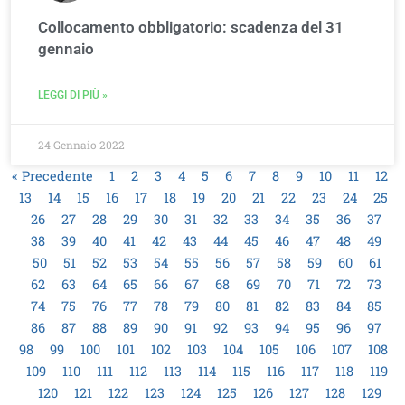
Collocamento obbligatorio: scadenza del 31
gennaio
LEGGI DI PIÙ »
24 Gennaio 2022
« Precedente
1
2
3
4
5
6
7
8
9
10
11
12
13
14
15
16
17
18
19
20
21
22
23
24
25
26
27
28
29
30
31
32
33
34
35
36
37
38
39
40
41
42
43
44
45
46
47
48
49
50
51
52
53
54
55
56
57
58
59
60
61
62
63
64
65
66
67
68
69
70
71
72
73
74
75
76
77
78
79
80
81
82
83
84
85
86
87
88
89
90
91
92
93
94
95
96
97
98
99
100
101
102
103
104
105
106
107
108
109
110
111
112
113
114
115
116
117
118
119
120
121
122
123
124
125
126
127
128
129