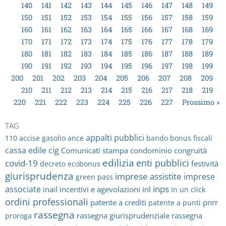
140
141
142
143
144
145
146
147
148
149
150
151
152
153
154
155
156
157
158
159
160
161
162
163
164
165
166
167
168
169
170
171
172
173
174
175
176
177
178
179
180
181
182
183
184
185
186
187
188
189
190
191
192
193
194
195
196
197
198
199
200
201
202
203
204
205
206
207
208
209
210
211
212
213
214
215
216
217
218
219
220
221
222
223
224
225
226
227
Prossimo »
TAG
appalti pubblici
110
accise gasolio
ance
bando
bonus fiscali
cassa edile
cig
Comunicati stampa
condominio
congruità
edilizia
enti pubblici
covid-19
festività
decreto
ecobonus
giurisprudenza
imprese assistite
imprese
green pass
inps
associate
inail
incentivi e agevolazioni
inl
in un click
ordini professionali
patente a crediti
pnrr
patente a punti
rassegna
rassegna giurisprudenziale
rassegna
proroga